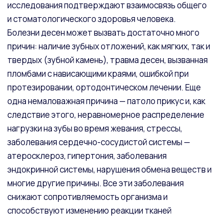
исследования подтверждают взаимосвязь общего
и стоматологического здоровья человека.
Болезни десен может вызвать достаточно много
причин: наличие зубных отложений, как мягких, так и
твердых (зубной камень), травма десен, вызванная
пломбами с нависающими краями, ошибкой при
протезировании, ортодонтическом лечении. Еще
одна немаловажная причина — патоло прикус и, как
следствие этого, неравномерное распределение
нагрузки на зубы во время жевания, стрессы,
заболевания сердечно-сосудистой системы —
атеросклероз, гипертония, заболевания
эндокринной системы, нарушения обмена веществ и
многие другие причины. Все эти заболевания
снижают сопротивляемость организма и
способствуют изменению реакции тканей