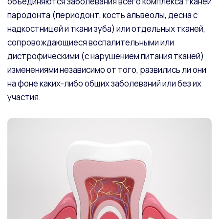
объединяются заболевания всего комплекса тканей
пародонта (периодонт, кость альвеолы, десна с
надкостницей и ткани зуба) или отдельных тканей,
сопровождающиеся воспалительными или
дистрофическими (с нарушением питания тканей)
изменениями независимо от того, развились ли они
на фоне каких-либо общих заболеваний или без их
участия.